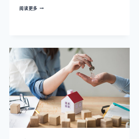
旧
阅读更多
金
山
湾
区
高
科
技
浪
潮
如
何
塑
造
房
地
产
市
场