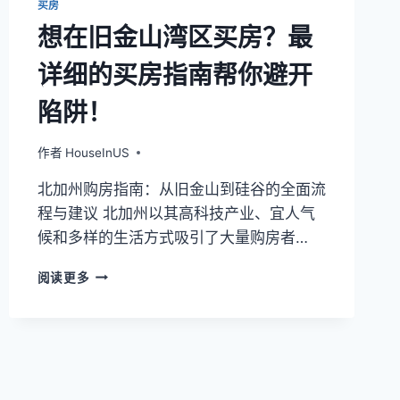
买房
和
想在旧金山湾区买房？最
学
校
详细的买房指南帮你避开
陷阱！
作者
HouseInUS
北加州购房指南：从旧金山到硅谷的全面流
程与建议 北加州以其高科技产业、宜人气
候和多样的生活方式吸引了大量购房者…
想
阅读更多
在
旧
金
山
湾
区