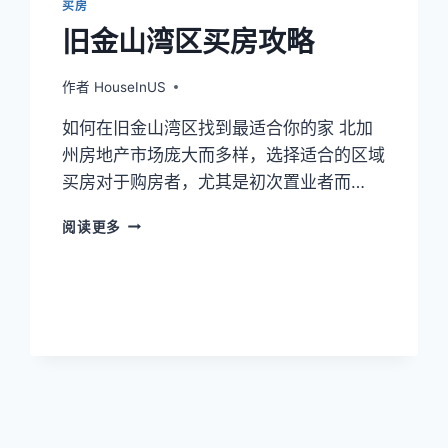
买房
旧金山湾区买房攻略
作者
HouseInUS
如何在旧金山湾区找到最适合你的家 北加
州房地产市场庞大而多样，选择适合的区域
买房对于购房者，尤其是初次置业者而…
旧
阅读更多
金
山
湾
区
买
房
攻
略