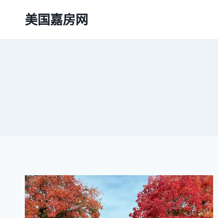
跳
美国嘉房网
到
内
容