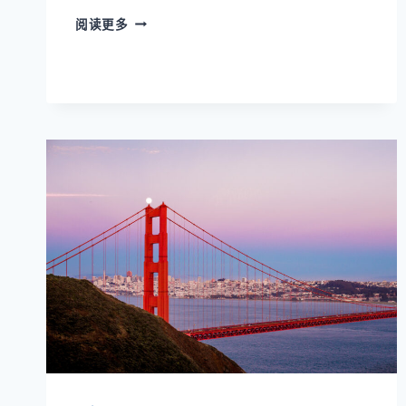
旧
阅读更多
金
山
湾
区
买
房
的
第
一
步
是
什
么？