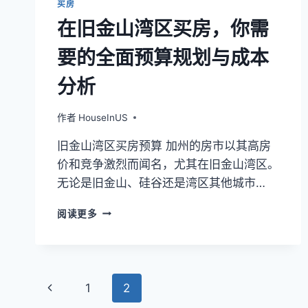
买房
在旧金山湾区买房，你需
要的全面预算规划与成本
分析
作者
HouseInUS
旧金山湾区买房预算 加州的房市以其高房
价和竞争激烈而闻名，尤其在旧金山湾区。
无论是旧金山、硅谷还是湾区其他城市…
在
阅读更多
旧
金
山
湾
页
区
上
1
2
买