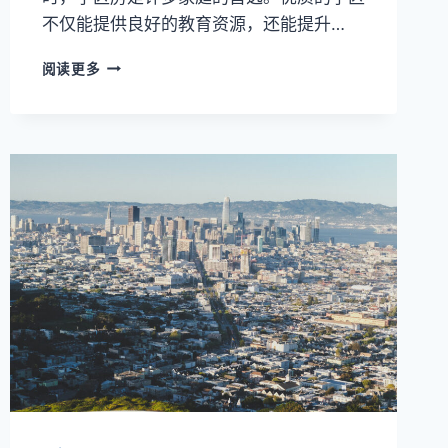
不仅能提供良好的教育资源，还能提升…
旧
阅读更多
金
山
湾
区
学
区
房
买
房
攻
略：
找
到
理
想
的
社
区