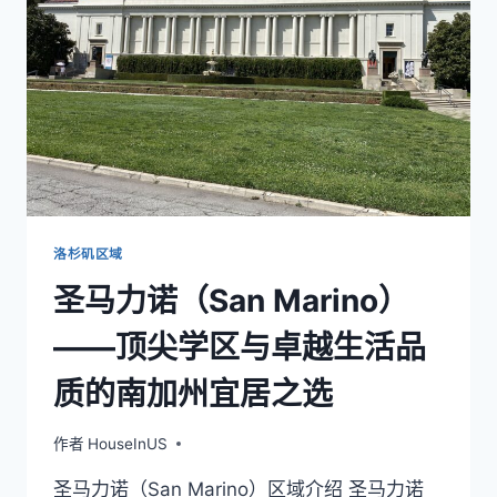
高
品
质
教
育
与
丰
富
社
区
资
洛杉矶区域
源
圣马力诺（San Marino）
的
理
——顶尖学区与卓越生活品
想
居
质的南加州宜居之选
住
地
作者
HouseInUS
圣马力诺（San Marino）区域介绍 圣马力诺