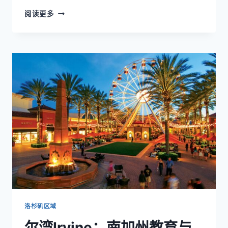
南
阅读更多
帕
萨
迪
纳
（SOUTH
PASADENA）：
南
加
州
隐
藏
的
教
育
与
生
活
珍
洛杉矶区域
珠
尔湾Irvine：南加州教育与