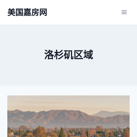
跳
美国嘉房网
到
内
容
洛杉矶区域