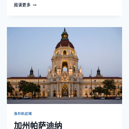
圣
阅读更多
塔
莫
尼
卡
（SANTA
MONICA）
——
海
滨
城
市
与
学
区
优
势
的
完
洛杉矶区域
美
加州帕萨迪纳
结