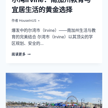
宜居生活的黄金选择
作者
HouseInUS
爆发中的尔湾市（Irvine）——南加州生活与教
育的完美结合 尔湾市（Irvine）以其顶尖的学
区规划、安全的…
尔
阅读更多
湾
IRVINE：
南
加
州
教
育
与
宜
居